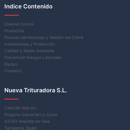
Indice Contenido
Quienes Somos
Productos
Proceso del Reciclaje y Gestión del Cobre
Instalaciones y Producción
Calidad y Medio Ambiente
Prevención Riesgos Laborales
Equipo
Contacto
Nueva Trituradora S.L.
Camí de Valls s/n
Poligono Industrial La Coma
43763 Vespella de Gaia
Tarragona, Spain