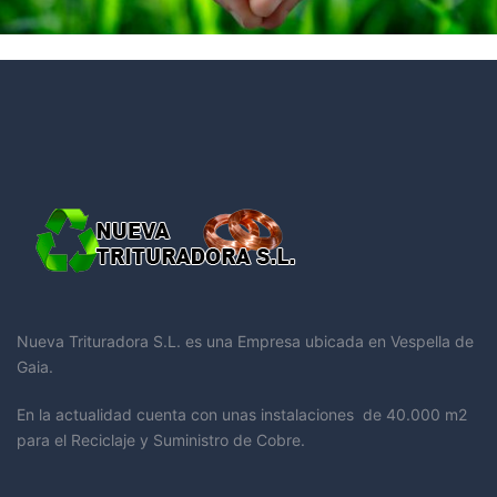
Nueva Trituradora S.L. es una Empresa ubicada en Vespella de
Gaia.
En la actualidad cuenta con unas instalaciones de 40.000 m2
para el Reciclaje y Suministro de Cobre.