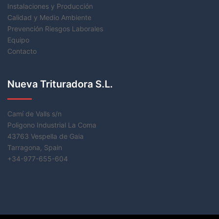
Instalaciones y Producción
Calidad y Medio Ambiente
Prevención Riesgos Laborales
Equipo
Contacto
Nueva Trituradora S.L.
Camí de Valls s/n
Poligono Industrial La Coma
43763 Vespella de Gaia
Tarragona, Spain
+34-977-655-604